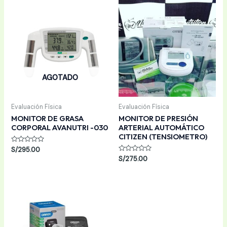
AGOTADO
Evaluación Física
Evaluación Física
MONITOR DE GRASA
MONITOR DE PRESIÓN
CORPORAL AVANUTRI -030
ARTERIAL AUTOMÁTICO
CITIZEN (TENSIOMETRO)
Valorado
S/
295.00
con
Valorado
S/
275.00
0
con
de
0
5
de
5