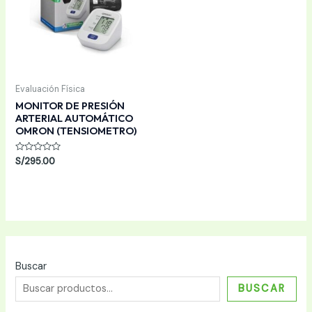
Evaluación Física
MONITOR DE PRESIÓN
ARTERIAL AUTOMÁTICO
OMRON (TENSIOMETRO)
Valorado
S/
295.00
con
0
de
5
Buscar
BUSCAR