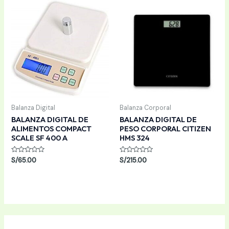
Balanza Digital
Balanza Corporal
BALANZA DIGITAL DE
BALANZA DIGITAL DE
ALIMENTOS COMPACT
PESO CORPORAL CITIZEN
SCALE SF 400 A
HMS 324
Valorado
Valorado
S/
65.00
S/
215.00
con
con
0
0
de
de
5
5