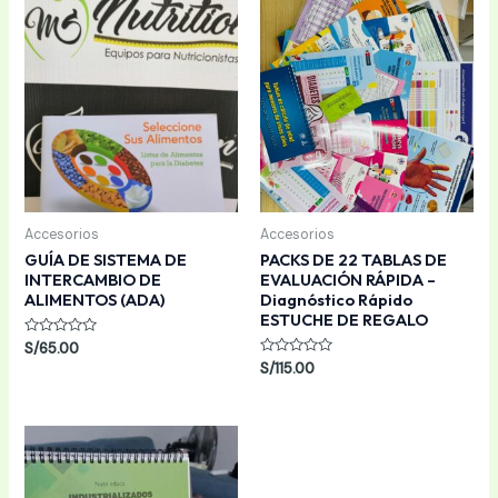
Accesorios
Accesorios
GUÍA DE SISTEMA DE
PACKS DE 22 TABLAS DE
INTERCAMBIO DE
EVALUACIÓN RÁPIDA –
ALIMENTOS (ADA)
Diagnóstico Rápido
ESTUCHE DE REGALO
Valorado
S/
65.00
con
Valorado
S/
115.00
0
con
de
0
5
de
5