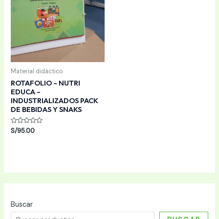
Material didáctico
ROTAFOLIO – NUTRI
EDUCA –
INDUSTRIALIZADOS PACK
DE BEBIDAS Y SNAKS
Valorado
S/
95.00
con
0
de
5
Buscar