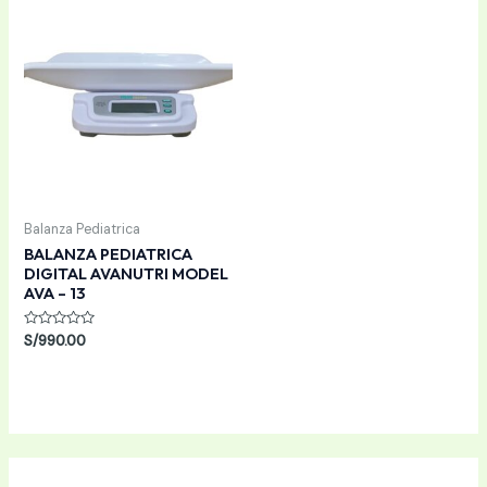
Balanza Pediatrica
BALANZA PEDIATRICA
DIGITAL AVANUTRI MODEL
AVA – 13
Valorado
S/
990.00
con
0
de
5