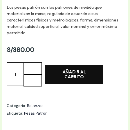
Las pesas patrón son los patrones de medida que
materializan la masa, regulada de acuerdo a sus
características físicas y metrológicas: forma, dimensiones
material, calidad superficial, valor nominal y error máximo
permitido.
S/
380.00
PESAS
AÑADIR AL
PATRON
CARRITO
1g
-
2
kg
Categoría:
Balanzas
CON
Etiqueta:
Pesas Patron
ESTUCHE
cantidad