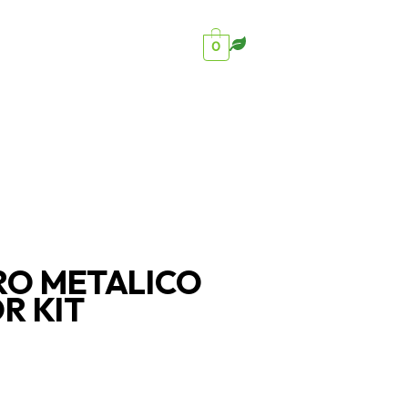
0
O METALICO
R KIT