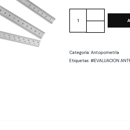
GONIOMETRO
METALICO
A
PROTRACTOR
KIT
cantidad
Categoría:
Antopometría
Etiquetas:
#EVALUACION ANT