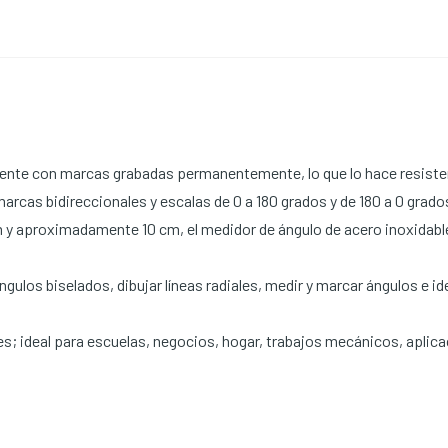
ente con marcas grabadas permanentemente, lo que lo hace resistente
e marcas bidireccionales y escalas de 0 a 180 grados y de 180 a 0 grado
m y aproximadamente 10 cm, el medidor de ángulo de acero inoxidabl
ulos biselados, dibujar líneas radiales, medir y marcar ángulos e ide
bles; ideal para escuelas, negocios, hogar, trabajos mecánicos, aplic