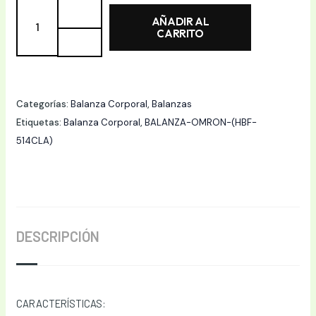
BALANZA
AÑADIR AL
CORPORAL
CARRITO
DE
CUERPO
COMPLETO
OMRON
Categorías:
Balanza Corporal
,
Balanzas
(HBF-
Etiquetas:
Balanza Corporal
,
BALANZA-OMRON-(HBF-
514CLA)
514CLA)
cantidad
DESCRIPCIÓN
CARACTERÍSTICAS: